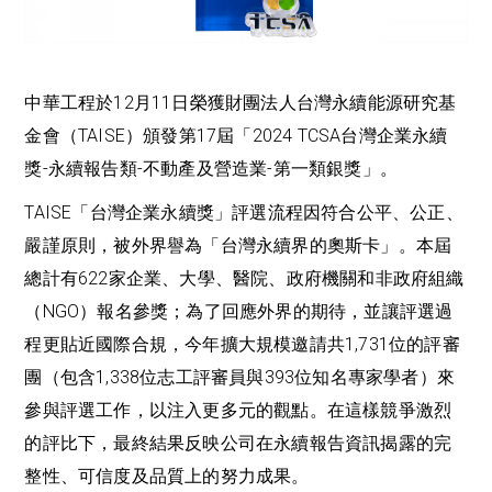
中華工程於12月11日榮獲財團法人台灣永續能源研究基
金會（TAISE）頒發第17屆「2024 TCSA台灣企業永續
獎-永續報告類-不動產及營造業-第一類銀獎」。
TAISE「台灣企業永續獎」評選流程因符合公平、公正、
嚴謹原則，被外界譽為「台灣永續界的奧斯卡」。本屆
總計有622家企業、大學、醫院、政府機關和非政府組織
（NGO）報名參獎；為了回應外界的期待，並讓評選過
程更貼近國際合規，今年擴大規模邀請共1,731位的評審
團（包含1,338位志工評審員與393位知名專家學者）來
參與評選工作，以注入更多元的觀點。在這樣競爭激烈
的評比下，最終結果反映公司在永續報告資訊揭露的完
整性、可信度及品質上的努力成果。