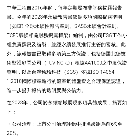
中華工程自2016年起，每年定期發布非財務揭露報告
書。今年的2023年永續報告書依循多項國際揭露準則
（如GRI全球永續性報告準則、SASB永續會計準則、
TCFD氣候相關財務揭露框架）編制，由公司ESG工作小
組負責撰寫及編製，並經永續發展推行主管的審核。此
外，該報告書已取得多項第三方保證，包括德國北德技
術監護顧問公司（TÜV NORD）根據AA1000之中度保證
聲明，以及台灣檢驗科技（SGS）依據ISO 14064-
1:2018國際標準進行的溫室氣體盤查之合理保證認證，
進一步提升報告的透明度與公信力。
在2023年，公司於永續領域展現多項具體成果，摘要如
下：
・公司治理：上市公司治理評鑑中排名級距為前6%至
20%。