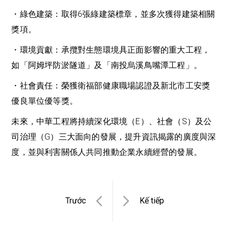
・綠色建築：取得6張綠建築標章，並多次獲得建築相關
獎項。
・環境貢獻：承攬對生態環境具正面影響的重大工程，
如「阿姆坪防淤隧道」及「南投烏溪鳥嘴潭工程」。
・社會責任：榮獲衛福部健康職場認證及新北市工安獎
優良單位優等獎。
未來，中華工程將持續深化環境（E）、社會（S）及公
司治理（G）三大面向的發展，提升資訊揭露的廣度與深
度，並與利害關係人共同推動企業永續經營的發展。
Trước
Kế tiếp