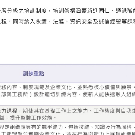
分層分級之培訓制度，培訓架構涵蓋新進同仁、通識職
課程，同時納入永續、法遵、資訊安全及誠信經營等課