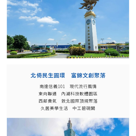
北倚民生圓環 富錦文創聚落
南達信義101 現代流行風情
東向聯通 內湖科技軟體園區
西鄰貴氣 敦北國際頂規聚落
久居美學生活 中工碧硯閣