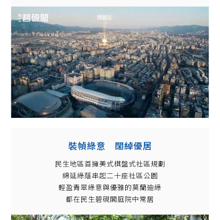
裝幀綠意 闊綽優居
民生地區首擁美式棋盤式社區規劃
綿延綠蔭串起二十座社區公園
輕盈青翠綠意與優雅的莫蘭迪綠
都在民生碧硯閣庭院中常居