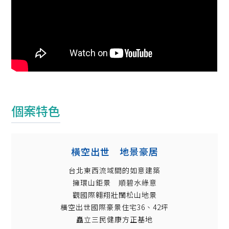
個案特色
橫空出世 地景豪居
台北東西流域間的如意建築
擁環山鉅景 順碧水綠意
觀國際翱翔壯闊松山地景
橫空出世國際豪景住宅36、42坪
矗立三民健康方正基地