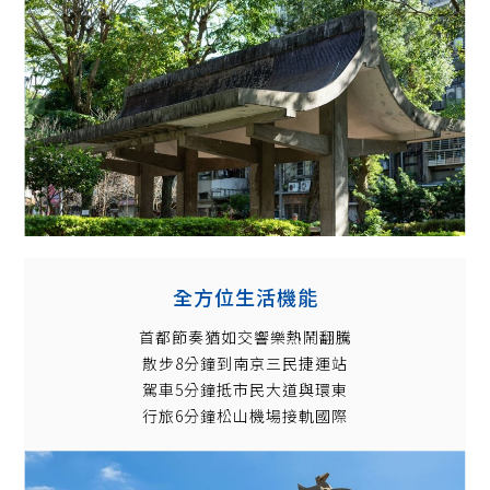
全方位生活機能
首都節奏猶如交響樂熱鬧翻騰
散步8分鐘到南京三民捷運站
駕車5分鐘抵市民大道與環東
行旅6分鐘松山機場接軌國際